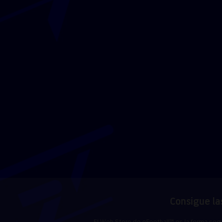
Consigue la
El Web Store de eFootball™ es la forma segu