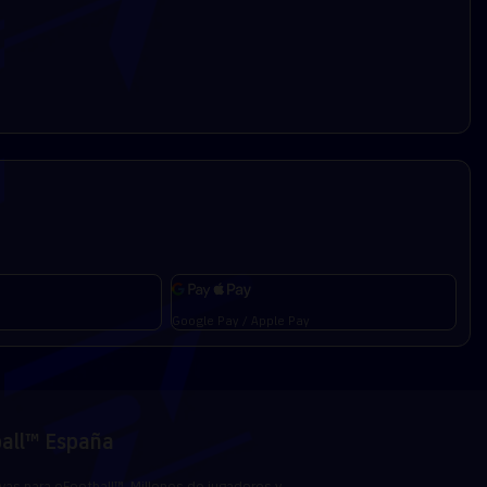
Google Pay / Apple Pay
ball™ España
vas para eFootball™. Millones de jugadores y