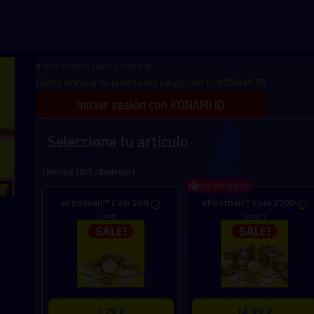
Inicia sesión para comprar
Cómo vincular tu cuenta del juego con tu KONAMI ID
Iniciar sesión con KONAMI ID
Selecciona tu artículo
Limited (iOS/Android)
RECOMENDADO
eFootball™ Coin 260
eFootball™ Coin 2700
Limit: 1
Limit: 1
1,29 €
14,99 €