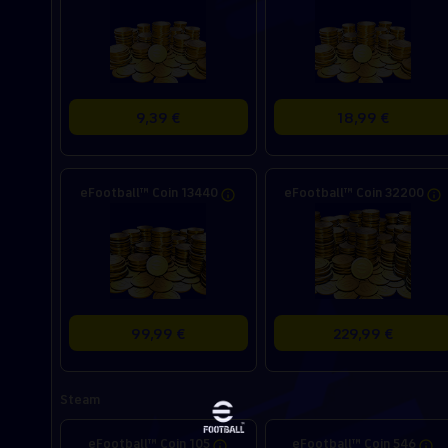
9,39 €
18,99 €
eFootball™ Coin 13440
eFootball™ Coin 32200
99,99 €
229,99 €
Steam
eFootball™ Coin 105
eFootball™ Coin 546