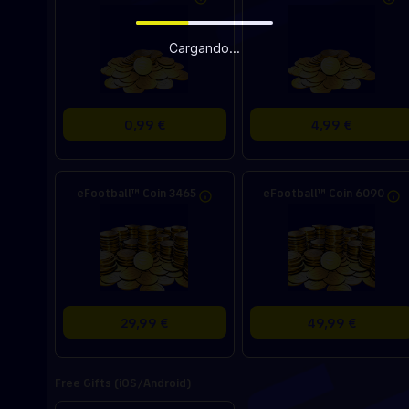
Cargando...
0,99 €
4,99 €
eFootball™ Coin 3465
eFootball™ Coin 6090
29,99 €
49,99 €
Free Gifts (iOS/Android)