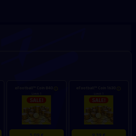
eFootball™ Coin 840
eFootball™ Coin 1630
Limit: 1
Limit: 1
5,09 €
9,39 €