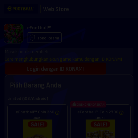
Web Store
eFootball™
Toko Resmi
Masuk untuk membeli
Cara menghubungkan akun game kamu dengan ID KONAMI
Login dengan ID KONAMI
Pilih Barang Anda
Limited (iOS/Android)
DIREKOMENDASIKAN
eFootball™ Coin 260
eFootball™ Coin 2700
Limit: 1
Limit: 1