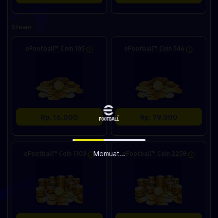
Steam
eFootball™ Coin 105
eFootball™ Coin 546
Rp. 16.000
Rp. 79.000
eFootball™ Coin 1103
eFootball™ Coin 2258
Memuat...