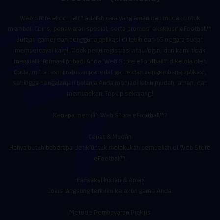
Web Store eFootball™ adalah cara yang aman dan mudah untuk
membeli Coins, penawaran spesial, serta promosi eksklusif eFootball™.
Jutaan gamer dan pengguna aplikasi di lebih dari 65 negara sudah
mempercayai kami. Tidak perlu registrasi atau login, dan kami tidak
menjual informasi pribadi Anda. Web Store eFootball™ dikelola oleh
Coda, mitra resmi ratusan penerbit game dan pengembang aplikasi,
sehingga pengalaman belanja Anda menjadi lebih mudah, aman, dan
memuaskan. Top up sekarang!
Kenapa memilih Web Store eFootball™?
Cepat & Mudah
Hanya butuh beberapa detik untuk melakukan pembelian di Web Store
eFootball™.
Transaksi Instan & Aman
Coins langsung terkirim ke akun game Anda.
Metode Pembayaran Praktis