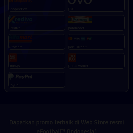
ShopeePay
OVO
Kredivo
Indomaret
Alfamart
Kartu Kredit
LinkAja
DOKU Wallet
PayPal
Dapatkan promo terbaik di Web Store resmi
eFootball™ (Indonesia)