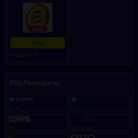
Limit: 1 /week
Klaim
Penyegaran: 7d
Pilih Pembayaran
GoPay
Dana
QRIS
Bank Transfer