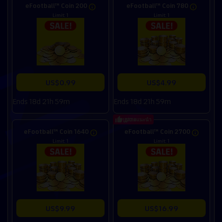
eFootball™ Coin 200
eFootball™ Coin 780
Limit: 1
Limit: 1
US$0.99
US$4.99
Ends 18d 21h 59m
Ends 18d 21h 59m
ត្រូវបានแนะนำ
eFootball™ Coin 1640
eFootball™ Coin 2700
Limit: 1
Limit: 1
US$9.99
US$16.99