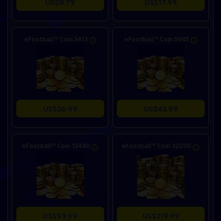
US$8.79
US$17.99
eFootball™ Coin 3413
eFootball™ Coin 5985
US$26.99
US$43.99
eFootball™ Coin 13440
eFootball™ Coin 32200
US$93.99
US$219.99