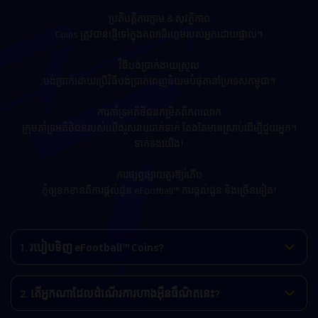
ប្រតិបត្តិការភ្លាម & សុវត្ថិភាព
Coins ត្រូវបានផ្ញើទៅក្នុងគណនីហ្គេមរបស់អ្នកដោយផ្ទាល់។
វិធីបង់ប្រាក់ងាយស្រួល
បង់ប្រាក់ដោយប្រើវិធីបង់ប្រាក់ពេញនិយមបំផុតនៅប្រទេសកម្ពុជា។
ការគាំទ្រអតិថិជនកម្រិតពិភពលោក
ក្រុមគាំទ្រអតិថិជនរបស់យើងរួសរាយរាក់ទាក់ តែងតែមានស្រាប់ដើម្បីជួយអ្នក។
ទាក់ទងយើង!
ការផ្សព្វផ្សាយគួរឱ្យរំភើប
កុំឲ្យខកខានពីការផ្តល់ជូន eFootball™ ការផ្ដល់ជូន និងច្រើនទៀត!
1. របៀបទិញ eFootball™ Coins?
2. តើអ្នកណាដែលដំណើរការហាងអ៊ីនធឺណិតនេះ?