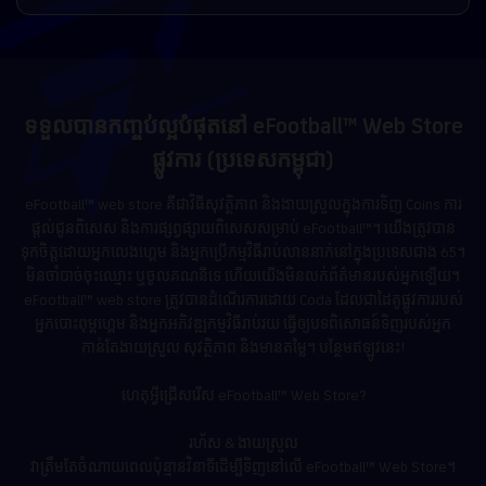
ទទួលបានកញ្ចប់ល្អបំផុតនៅ eFootball™ Web Store
ផ្លូវការ (ប្រទេសកម្ពុជា)
eFootball™ web store គឺជាវិធីសុវត្ថិភាព និងងាយស្រួលក្នុងការទិញ Coins ការ
ផ្តល់ជូនពិសេស និងការផ្សព្វផ្សាយពិសេសសម្រាប់ eFootball™។ យើងត្រូវបាន
ទុកចិត្តដោយអ្នកលេងហ្គេម និងអ្នកប្រើកម្មវិធីរាប់លាននាក់នៅក្នុងប្រទេសជាង 65។
មិនចាំបាច់ចុះឈ្មោះ ឬចូលគណនីទេ ហើយយើងមិនលក់ព័ត៌មានរបស់អ្នកឡើយ។
eFootball™ web store ត្រូវបានដំណើរការដោយ Coda ដែលជាដៃគូផ្លូវការរបស់
អ្នកបោះពុម្ពហ្គេម និងអ្នកអភិវឌ្ឍកម្មវិធីរាប់រយ ធ្វើឲ្យបទពិសោធន៍ទិញរបស់អ្នក
កាន់តែងាយស្រួល សុវត្ថិភាព និងមានតម្លៃ។ បន្ថែមឥឡូវនេះ!
ហេតុអ្វីជ្រើសរើស eFootball™ Web Store?
រហ័ស & ងាយស្រួល
វាត្រឹមតែចំណាយពេលប៉ុន្មានវិនាទីដើម្បីទិញនៅលើ eFootball™ Web Store។