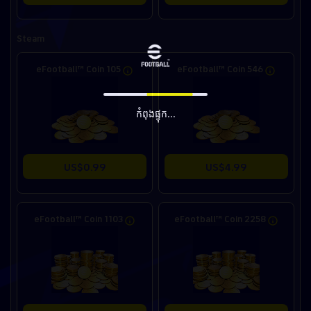
Steam
eFootball™ Coin 105
eFootball™ Coin 546
កំពុងផ្ទុក...
US$0.99
US$4.99
eFootball™ Coin 1103
eFootball™ Coin 2258