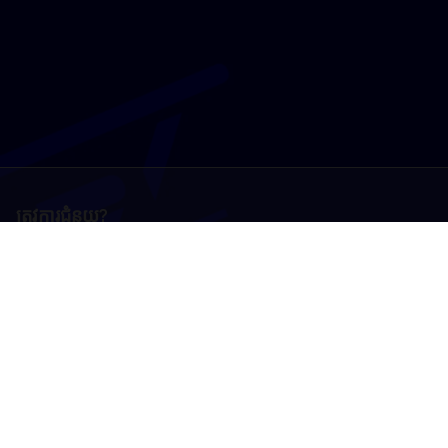
ត្រូវការជំនួយ?
ទាក់ទងមកពួកយើង
ប្រទេស
ប្រទេសកម្ពុជា (Cambodia)
English
ភាសាខ្មែរ