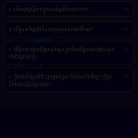
3. តើមានសុវត្ថិភាពក្នុងការទិញពីហាងនេះទេ?
4. តើខ្ញុំអាចទិញផលិតផលប្រភេទណានៅទីនេះ?
5. តើខ្ញុំអាចទទួលជំនួយដូចម្តេច ប្រសិនបើខ្ញុំមានបញ្ហាជាមួយ
ការទិញរបស់ខ្ញុំ?
6. ខ្ញុំមានសំណួរអំពីហ្គេមផ្ទាល់ខ្លួន (មិនមែនការទិញ)។ ខ្ញុំគួរ
និយាយជាមួយអ្នកណា?