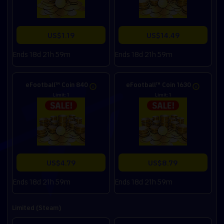
US$1.19
US$14.49
Ends 18d 21h 59m
Ends 18d 21h 59m
eFootball™ Coin 840
eFootball™ Coin 1630
Limit: 1
Limit: 1
US$4.79
US$8.79
Ends 18d 21h 59m
Ends 18d 21h 59m
Limited (Steam)