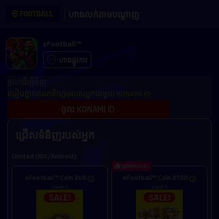
ហាងលក់តាមបណ្តាញ
eFootball™
ហាងផ្លូវការ
ចូលដើម្បីទិញ
របៀបភ្ជាប់គណនីហ្គេមរបស់អ្នកជាមួយ KONAMI ID
ចូល KONAMI ID
ជ្រើសទំនិញរបស់អ្នក
Limited (iOS/Android)
ត្រូវបានแนะนำ
eFootball™ Coin 260
eFootball™ Coin 2700
Limit: 1
Limit: 1