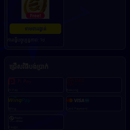
ទាមទាររង្វាន់
ការធ្វើបច្ចុប្បន្នភាព: 7d
ជ្រើសវិធីបង់ប្រាក់
Pi Pay
Bakong
Wing
Card Payment
Paygo