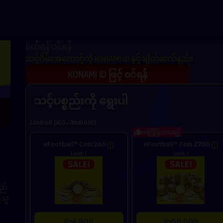
ဝယ်ရန် ဝင်ရန်
သင့်ဂိမ်းအကောင့်ကို KONAMI ID နှင့် ချိတ်ဆက်နည်း
KONAMI ID ဖြင့် ဝင်ရန်
သင့်ပစ္စည်းကို ရွေးပါ
Limited (iOS/Android)
အကြံပြုထားသည်
eFootball™ Coin 260
eFootball™ Coin 2700
Limit: 1
Limit: 1
သည်
ျသူ
Ks4,800
Ks58,000