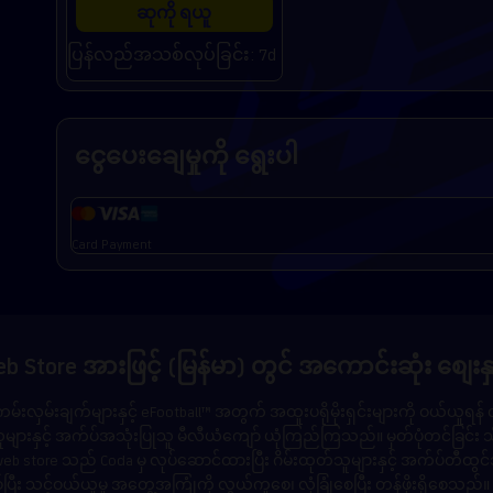
ဆုကို ရယူ
ပြန်လည်အသစ်လုပ်ခြင်း: 7d
ငွေပေးချေမှုကို ရွေးပါ
Card Payment
b Store အားဖြင့် (မြန်မာ) တွင် အကောင်းဆုံး စျေးနှ
်းလှမ်းချက်များနှင့် eFootball™ အတွက် အထူးပရိုမိုးရှင်းများကို ဝယ်ယူရန်
းကစားသူများနှင့် အက်ပ်အသုံးပြုသူ မီလီယံကျော် ယုံကြည်ကြသည်။ မှတ်ပုံတင်ခြင်း
 store သည် Coda မှ လုပ်ဆောင်ထားပြီး ဂိမ်းထုတ်သူများနှင့် အက်ပ်တီထွ
ြီး သင့်ဝယ်ယူမှု အတွေ့အကြုံကို လွယ်ကူစေ၊ လုံခြုံစေပြီး တန်ဖိုးရှိစေသည်။