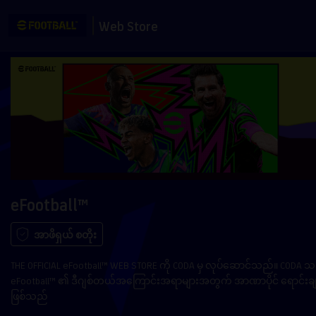
Web Store
eFootball™
အာဖိရှယ် စတိုး
THE OFFICIAL eFootball™ WEB STORE ကို CODA မှ လုပ်ဆောင်သည်။ CODA 
eFootball™ ၏ ဒီဂျစ်တယ်အကြောင်းအရာများအတွက် အာဏာပိုင် ရောင်းခ
ဖြစ်သည်