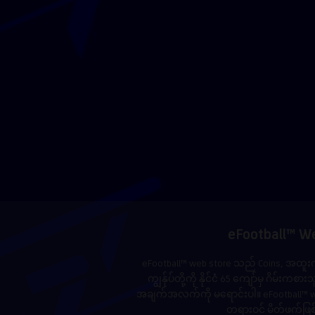
eFootball™ We
eFootball™ web store သည် Coins, အထူးကမ
ကျွန်ုပ်တို့ကို နိုင်ငံ 65 ကျော်မှ ဂိမ်
အချက်အလက်ကို မရောင်းပါ။ eFootball™ web
တရားဝင် မိတ်ဖက်ဖြစ်ပ