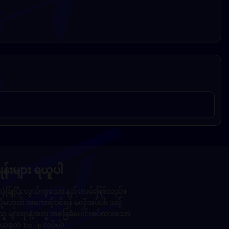
ုန်းများ ရယူပါ
 လုံခြုံပြီး လွယ်ကူသော နည်းလမ်းဖြစ်သည်။
 သို့မဟုတ် အကောင့်ဝင်ရန် မလိုအပ်ပါ၊ သင့်
င်သူ များရာနဲ့အတူ အခြေခံပေါင်းစပ်ထားသော
 ယခုဘဲ Top up လုပ်ပါ!