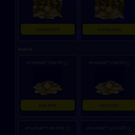
Ks390,000
Ks900,000
Android
eFootball™ Coin 137
eFootball™ Coin 315
Ks4,800
Ks11,000
eFootball™ Coin 1092
eFootball™ Coin 2237