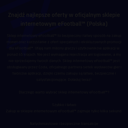
Znajdź najlepsze oferty w oficjalnym sklepie
internetowym eFootball™ (Polska)
Sklep internetowy eFootball™ to bezpieczny i łatwy sposób na zakup
monet oraz korzystanie z ofert specjalnych i ekskluzywnych promocji
dla eFootball™. Ufają nam miliony graczy i użytkowników aplikacji w
ponad 65 krajach. Nie jest wymagana rejestracja ani logowanie, a my
nie sprzedajemy twoich danych. Sklep internetowy eFootball™ jest
obsługiwany przez Coda, oficjalnego partnera setek wydawców gier i
twórców aplikacji, dzięki czemu zakupy są łatwe, bezpieczne i
satysfakcjonujące. Doładuj teraz!
Dlaczego warto wybrać sklep internetowy eFootball™?
Szybko i łatwo
Zakup w sklepie internetowym eFootball™ zajmuje tylko kilka sekund.
Natychmiastowe i bezpieczne transakcje