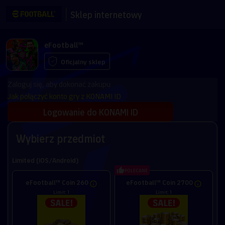
Sklep internetowy
eFootball™
Oficjalny sklep
Zaloguj się, aby dokonać zakupu
Jak połączyć konto gry z KONAMI ID
Logowanie do KONAMI ID
Wybierz przedmiot
Limited (iOS/Android)
POLECANE
eFootball™ Coin 260
eFootball™ Coin 2700
Limit: 1
Limit: 1