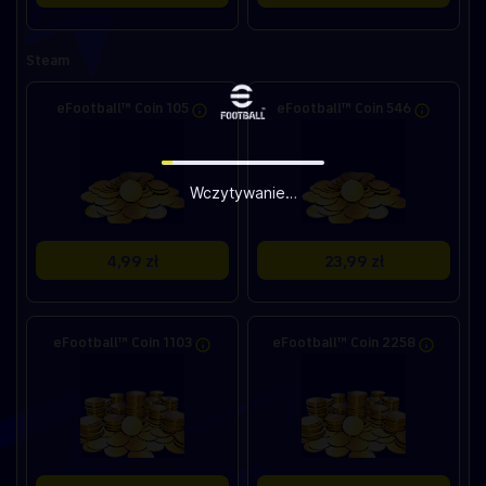
Steam
eFootball™ Coin 105
eFootball™ Coin 546
Wczytywanie…
4,99 zł
23,99 zł
eFootball™ Coin 1103
eFootball™ Coin 2258