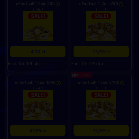
eFootball™ Coin 200
eFootball™ Coin 780
Limit: 1
Limit: 1
4,99 zł
23,99 zł
Ends 16d 19h 4m
Ends 16d 19h 4m
POLECANE
eFootball™ Coin 1640
eFootball™ Coin 2700
Limit: 1
Limit: 1
47,99 zł
74,99 zł