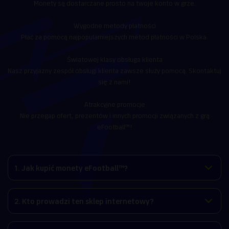
Monety są dostarczane prosto na twoje konto w grze.
Wygodne metody płatności
Płać za pomocą najpopularniejszych metod płatności w Polska.
Światowej klasy obsługa klienta
Nasz przyjazny zespół obsługi klienta zawsze służy pomocą. Skontaktuj
się z nami!
Atrakcyjne promocje
Nie przegap ofert, prezentów i innych promocji związanych z grą
eFootball™!
1. Jak kupić monety eFootball™?
2. Kto prowadzi ten sklep internetowy?