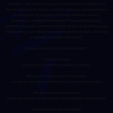
eFootball™. Des millions de joueurs et d'utilisateurs d'applications,
répartis dans plus de 65 pays, nous font confiance. Aucune inscription
ou connexion n'est requise et nous ne revendons pas vos
informations. Le Web Store eFootball™ est exploité par Coda,
partenaire officiel de centaines d'éditeurs de jeux et de développeurs
d'applications, pour rendre votre expérience d'achat facile, sécurisée
et agréable. Rechargez maintenant !
Pourquoi choisir le Web Store eFootball™ ?
Rapide et simple
L'achat prend seulement quelques secondes.
Transactions instantanées et sécurisées
Les pièces sont livrées directement sur votre compte de jeu.
Moyens de paiement pratiques
Utilisez les moyens de paiement les plus populaires aux États-Unis.
Service client de classe mondiale