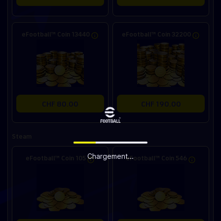
eFootball™ Coin 13440
eFootball™ Coin 32200
CHF 80.00
CHF 190.00
Steam
Chargement...
eFootball™ Coin 105
eFootball™ Coin 546