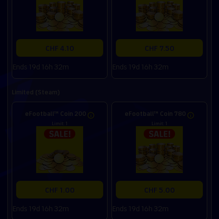
CHF 4.10
CHF 7.50
Ends 19d 16h 32m
Ends 19d 16h 32m
Limited (Steam)
eFootball™ Coin 200
eFootball™ Coin 780
Limit: 1
Limit: 1
CHF 1.00
CHF 5.00
Ends 19d 16h 32m
Ends 19d 16h 32m